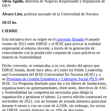
Silvia Agulló,
directora de Negocio Responsable y Reputación de
DKV
Álvaro Lleó,
profesor asociado de la Universidad de Navarra
10:55
hs.
CIERRE
Esta iniciativa tuvo su origen en el
convenio firmado
el pasado
verano de 2021 entre DIRSE y el IESE para acercar la realidad
empresarial al entorno docente, a través de la generación de
conocimiento con la producción conjunta de casos prácticos en
materia de Sostenibilidad.
Dicho convenio, se enmarcaba, a su vez, dentro del apoyo que
DIRSE brinda, desde hace años, al Center for Public Leadership
and Government del IESE-Universidad De Navarra (IESE) y a
su
Programa de Gestión Estratégica y Liderazgo Social (PLS)
del
IESE. Un Programa diseñado para dar a los líderes de fundaciones,
organizaciones no gubernamentales,
think tanks,
directivos de ASG
y Sostenibilidad las competencias necesarias para dirigir la
organización y gestionar el talento. La nueva edición comenzará en
noviembre de 2022, con un formato de jornada intensiva quincenal
durante 6 meses y con un coste de 4.250€, sin embargo, los socios
de DIRSE pueden disfrutar de un 10% de descuento.