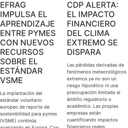
EFRAG
CDP ALERTA:
IMPULSA EL
EL IMPACTO
APRENDIZAJE
FINANCIERO
ENTRE PYMES
DEL CLIMA
CON NUEVOS
EXTREMO SE
RECURSOS
DISPARA
SOBRE EL
Las pérdidas derivadas de
ESTÁNDAR
fenómenos meteorológicos
VSME
extremos ya no son un
riesgo hipotético ni una
preocupación limitada al
La implantación del
ámbito regulatorio o
estándar voluntario
académico. Las propias
europeo de reporte de
empresas están
sostenibilidad para pymes
cuantificando impactos
(VSME) continúa
financieros reales
avanzando en Europa. Con