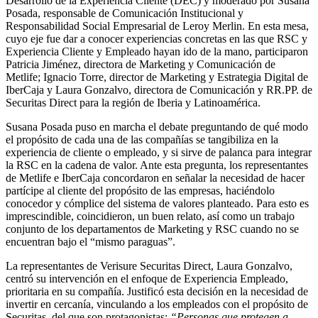
Desarrollo de la Experiencia Cliente (DEC) y moderado por Susana
Posada, responsable de Comunicación Institucional y
Responsabilidad Social Empresarial de Leroy Merlin. En esta mesa,
cuyo eje fue dar a conocer experiencias concretas en las que RSC y
Experiencia Cliente y Empleado hayan ido de la mano, participaron
Patricia Jiménez, directora de Marketing y Comunicación de
Metlife; Ignacio Torre, director de Marketing y Estrategia Digital de
IberCaja y Laura Gonzalvo, directora de Comunicación y RR.PP. de
Securitas Direct para la región de Iberia y Latinoamérica.
Susana Posada puso en marcha el debate preguntando de qué modo
el propósito de cada una de las compañías se tangibiliza en la
experiencia de cliente o empleado, y si sirve de palanca para integrar
la RSC en la cadena de valor. Ante esta pregunta, los representantes
de Metlife e IberCaja concordaron en señalar la necesidad de hacer
partícipe al cliente del propósito de las empresas, haciéndolo
conocedor y cómplice del sistema de valores planteado. Para esto es
imprescindible, coincidieron, un buen relato, así como un trabajo
conjunto de los departamentos de Marketing y RSC cuando no se
encuentran bajo el “mismo paraguas”.
La representantes de Verisure Securitas Direct, Laura Gonzalvo,
centró su intervención en el enfoque de Experiencia Empleado,
prioritaria en su compañía. Justificó esta decisión en la necesidad de
invertir en cercanía, vinculando a los empleados con el propósito de
Securitas, del que son protagonistas:
“Personas que protegen a