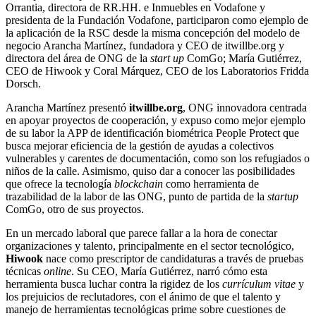
Orrantia, directora de RR.HH. e Inmuebles en Vodafone y
presidenta de la Fundación Vodafone, participaron como ejemplo de
la aplicación de la RSC desde la misma concepción del modelo de
negocio Arancha Martínez, fundadora y CEO de itwillbe.org y
directora del área de ONG de la
start up
ComGo; María Gutiérrez,
CEO de Hiwook y Coral Márquez, CEO de los Laboratorios Fridda
Dorsch.
Arancha Martínez presentó
itwillbe.org
, ONG innovadora centrada
en apoyar proyectos de cooperación, y expuso como mejor ejemplo
de su labor la APP de identificación biométrica People Protect que
busca mejorar eficiencia de la gestión de ayudas a colectivos
vulnerables y carentes de documentación, como son los refugiados o
niños de la calle. Asimismo, quiso dar a conocer las posibilidades
que ofrece la tecnología
blockchain
como herramienta de
trazabilidad de la labor de las ONG, punto de partida de la
startup
ComGo, otro de sus proyectos.
En un mercado laboral que parece fallar a la hora de conectar
organizaciones y talento, principalmente en el sector tecnológico,
Hiwook
nace como prescriptor de candidaturas a través de pruebas
técnicas
online
. Su CEO, María Gutiérrez, narró cómo esta
herramienta busca luchar contra la rigidez de los
currículum vitae
y
los prejuicios de reclutadores, con el ánimo de que el talento y
manejo de herramientas tecnológicas prime sobre cuestiones de