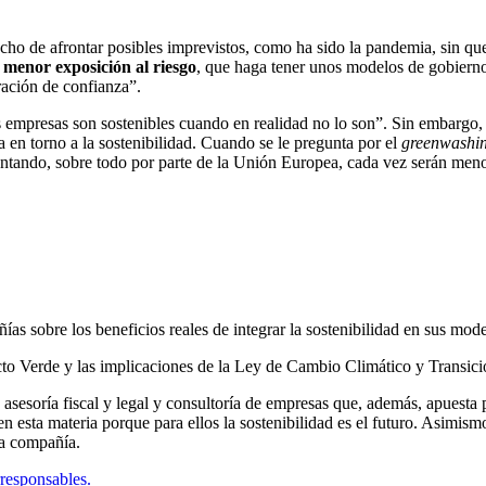
cho de afrontar posibles imprevistos, como ha sido la pandemia, sin que
menor exposición al riesgo
, que haga tener unos modelos de gobierno
ración de confianza”.
las empresas son sostenibles cuando en realidad no lo son”. Sin embargo,
 en torno a la sostenibilidad. Cuando se le pregunta por el
greenwashi
lantando, sobre todo por parte de la Unión Europea, cada vez serán men
as sobre los beneficios reales de integrar la sostenibilidad en sus mod
to Verde y las implicaciones de la Ley de Cambio Climático y Transici
, asesoría fiscal y legal y consultoría de empresas que, además, apuest
n esta materia porque para ellos la sostenibilidad es el futuro. Asimis
 la compañía.
responsables.