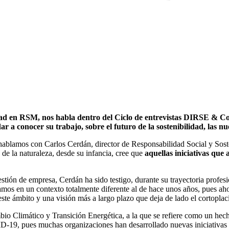
idad en RSM,
nos habla dentro del Ciclo de entrevistas DIRSE & Corr
r a conocer su trabajo, sobre el futuro de la sostenibilidad, las nue
ablamos con Carlos Cerdán, director de Responsabilidad Social y Sost
 de la naturaleza, desde su infancia, cree que
aquellas iniciativas que
stión de empresa, Cerdán ha sido testigo, durante su trayectoria profes
amos en un contexto totalmente diferente al de hace unos años, pues ah
ste ámbito y una visión más a largo plazo que deja de lado el cortopla
io Climático y Transición Energética, a la que se refiere como un hecho
VID-19, pues muchas organizaciones han desarrollado nuevas iniciativas