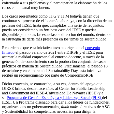
enfrentado a sus problemas y el participar en la elaboración de los
casos en un canal muy bueno.
Los casos presentados como TFG y TFM todavía tienen que
continuar su proceso de elaboración ahora ya, con la dirección de un
profesor del IESE, hasta que, cumplidos una serie de requisitos,
pueda ser considerado un
business case
del IESE y quedar
disponible para todas las escuelas de dirección del mundo, dentro de
la estrategia de darle más presencia en los temas de sostenibilidad.
Recordemos que esta iniciativa tuvo su origen en el
convenio
firmado
el pasado verano de 2021 entre DIRSE y el IESE para
acercar la realidad empresarial al entorno docente, a través de la
generación de conocimiento con la producción conjunta de casos
prácticos en materia de Sostenibilidad. Precisamente, el pasado 18
de octubre y en el marco del Sustainability Day, esta iniciativa
recibió un reconocimiento por parte de CompromisoRSE.
Dicho convenio, se enmarcaba, a su vez, dentro del apoyo que
DIRSE brinda, desde hace años, al Center for Public Leadership
and Government del IESE-Universidad De Navarra (IESE) y a
su
Programa de Gestión Estratégica y Liderazgo Social (PLS)
del
IESE. Un Programa diseñado para dar a los líderes de fundaciones,
organizaciones no gubernamentales,
think tanks,
directivos de ASG
y Sostenibilidad las competencias necesarias para dirigir la