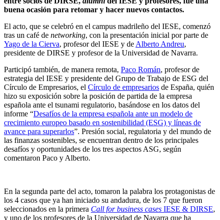
entre socios de DIRSE,
alumni
del IESE y profesores, fue una
buena ocasión para retomar y hacer nuevos contactos.
El acto, que se celebró en el campus madrileño del IESE, comenzó
tras un café de
networking
, con la presentación inicial por parte de
Yago de la Cierva
, profesor del IESE y de
Alberto Andreu
,
presidente de DIRSE y profesor de la Universidad de Navarra.
Participó también, de manera remota,
Paco Román
, profesor de
estrategia del IESE y presidente del Grupo de Trabajo de ESG del
Círculo de Empresarios, el
Círculo de empresarios
de España, quién
hizo su exposición sobre la posición de partida de la empresa
española ante el tsunami regulatorio, basándose en los datos del
informe “
Desafíos de la empresa española ante un modelo de
crecimiento europeo basado en sostenibilidad (ESG) y líneas de
avance para superarlos
”. Presión social, regulatoria y del mundo de
las finanzas sostenibles, se encuentran dentro de los principales
desafíos y oportunidades de los tres aspectos ASG, según
comentaron Paco y Alberto.
En la segunda parte del acto, tomaron la palabra los protagonistas de
los 4 casos que ya han iniciado su andadura, de los 7 que fueron
seleccionados en la primera
Call for business cases
IESE & DIRSE
,
y uno de los profesores de la Universidad de Navarra que ha