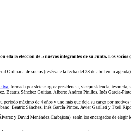
n ella la elección de 5 nuevos integrantes de su Junta. Los socios
Ordinaria de socios (resérvate la fecha del 28 de abril en tu agenda) q
ctiva
, formada por siete cargos: presidencia, vicepresidencia, tesorería
arez, Beatriz Sánchez Guitián, Alberto Andreu Pinillos, Inés García-P
su periodo máximo de 4 años y uno más que deja su cargo por motivos pr
ano, Beatriz Sánchez, Inés García-Pintos, Javier Garilleti y Txell Ripo
varez y David Menéndez Carbajosa), serán los encargados de elegir los 