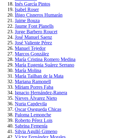
Inés García Pintos
Isabel Roser
Íñigo Cisneros Humarán
Jaime Bouza
Jaume Font Planells
Jorge Barbero Roucet
José Manuel Saenz
José Valiente Pérez
Manuel Tejedor
Marcos González
María Cristina Romero Medina
María Eugenia Suárez Serrano
María Molina
María Tailhan de la Mata
Mariana Ramonell
Míriam Porres Faba
Ignacio Hernández-Ranera
Nieves Álvarez Nieto
Nuria Capdevila
Oscar Osegueda Chicas
Paloma Lemonche
Roberto Pérez Lois
Sabrina Femenía
Silvia Agulló Gimeno
Víctor Fernández Morales