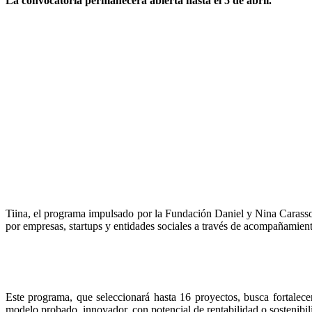
La convocatoria permanecerá abierta hasta el 5 de abril.
Tiina, el programa impulsado por la Fundación Daniel y Nina Carasso
por empresas, startups y entidades sociales a través de acompañamien
Este programa, que seleccionará hasta 16 proyectos, busca fortalece
modelo probado, innovador, con potencial de rentabilidad o sostenibil