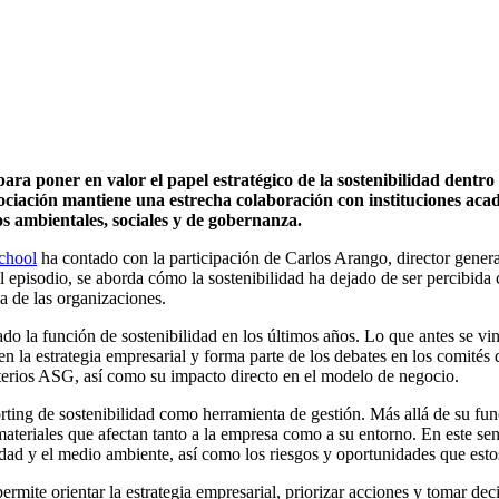
a poner en valor el papel estratégico de la sostenibilidad dentro d
ociación mantiene una estrecha colaboración con instituciones aca
os ambientales, sociales y de gobernanza.
chool
ha contado con la participación de Carlos Arango, director gener
el episodio, se aborda cómo la sostenibilidad ha dejado de ser percibi
ia de las organizaciones.
o la función de sostenibilidad en los últimos años. Lo que antes se vin
 en la estrategia empresarial y forma parte de los debates en los comité
terios ASG, así como su impacto directo en el modelo de negocio.
orting de sostenibilidad como herramienta de gestión. Más allá de su fun
 materiales que afectan tanto a la empresa como a su entorno. En este s
edad y el medio ambiente, así como los riesgos y oportunidades que esto
permite orientar la estrategia empresarial, priorizar acciones y tomar de