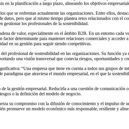
isis en la planificación a largo plazo, alineando los objetivos empresaria
s que se enfrentan actualmente las organizaciones. Entre ellos, destaca 
 de datos, pero que al mismo tiempo plantea retos relacionados con el c
 gestionar los profesionales de la sostenibilidad.
la cadena de valor, especialmente en el ámbito B2B. En un entorno cada 
un factor determinante para mantener relaciones comerciales y acceder 
ilidad en su gestión para seguir siendo competitivas.
 del profesional de sostenibilidad en las organizaciones. Su función ya n
aportando una visión transversal que conecta riesgos, oportunidades y cr
ignificativa: “Una empresa que tiene en cuenta a todos sus grupos de int
 paradigma que atraviesa el mundo empresarial, en el que la sostenibil
tro de la gestión empresarial. Reducirla a una cuestión de comunicación 
riesgos o la definición del modelo de negocio.
za su compromiso con la difusión de conocimiento y el impulso de una 
bién promueve un modelo económico más responsable, resiliente y alinea