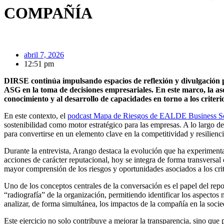
COMPAÑÍA
abril 7, 2026
12:51 pm
DIRSE continúa impulsando espacios de reflexión y divulgación par
ASG en la toma de decisiones empresariales. En este marco, la as
conocimiento y al desarrollo de capacidades en torno a los criteri
En este contexto, el
podcast Mapa de Riesgos de EALDE Business S
sostenibilidad como motor estratégico para las empresas. A lo largo d
para convertirse en un elemento clave en la competitividad y resilienc
Durante la entrevista, Arango destaca la evolución que ha experimentad
acciones de carácter reputacional, hoy se integra de forma transversal
mayor comprensión de los riesgos y oportunidades asociados a los cri
Uno de los conceptos centrales de la conversación es el papel del rep
“radiografía” de la organización, permitiendo identificar los aspectos
analizar, de forma simultánea, los impactos de la compañía en la soci
Este ejercicio no solo contribuye a mejorar la transparencia, sino que 