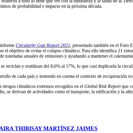
s relativos a todo lo tiene que ver con la naturaleza y la salud de la T
rminos de probabilidad e impacto en la próxima década.
l informe
Circularity Gap Report 2021
, presentado también en el Foro
n el objetivo de evitar el colapso climático. Para ello identifica 21 estra
es de toneladas anuales de emisiones y ayudando a mantener el calentami
e reciclan y reutilizan del 8,6% al 17%, lo que casi duplicaría la circu
esarrollo de cada país y teniendo en cuenta el contexto de recuperació
os riesgos climáticos extremos recogidos en el
Global Risk Report
que co
, se derivan de actividades como el transporte, la edificación y la alim
AIRA THIBISAY MARTÍNEZ JAIMES