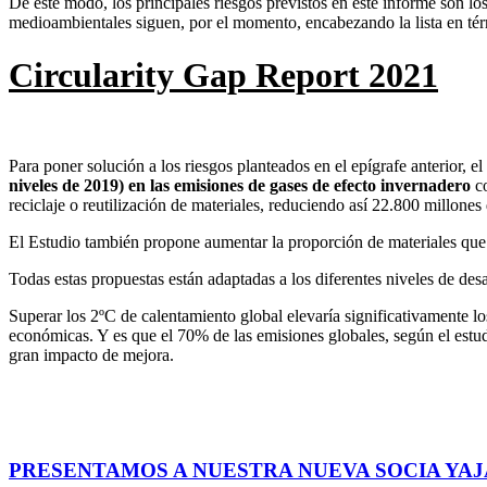
De este modo, los principales riesgos previstos en este informe son lo
medioambientales siguen, por el momento, encabezando la lista en té
Circularity Gap Report 2021
Para poner solución a los riesgos planteados en el epígrafe anterior, e
niveles de 2019) en las emisiones de gases de efecto invernadero
co
reciclaje o reutilización de materiales, reduciendo así 22.800 millon
El Estudio también propone aumentar la proporción de materiales que s
Todas estas propuestas están adaptadas a los diferentes niveles de d
Superar los 2ºC de calentamiento global elevaría significativamente l
económicas. Y es que el 70% de las emisiones globales, según el estudio
gran impacto de mejora.
PRESENTAMOS A NUESTRA NUEVA SOCIA YAJ