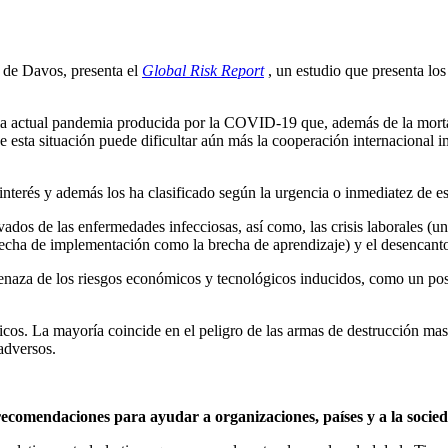
de Davos, presenta el
Global Risk Report
, un estudio que presenta los
n la actual pandemia producida por la COVID-19 que, además de la mort
ue esta situación puede dificultar aún más la cooperación internacional 
interés y además los ha clasificado según la urgencia o inmediatez de es
ados de las enfermedades infecciosas, así como, las crisis laborales (un 
brecha de implementación como la brecha de aprendizaje) y el desencanto
enaza de los riesgos económicos y tecnológicos inducidos, como un posib
cos. La mayoría coincide en el peligro de las armas de destrucción masiva
adversos.
ecomendaciones para ayudar a organizaciones, países y a la sociedad