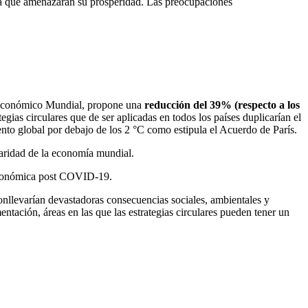
ierra que amenazarán su prosperidad. Las preocupaciones
 Económico Mundial, propone una
reducción del 39% (respecto a los
tegias circulares que de ser aplicadas en todos los países duplicarían el
ento global por debajo de los 2 °C como estipula el Acuerdo de París.
laridad de la economía mundial.
n económica post COVID-19.
nllevarían devastadoras consecuencias sociales, ambientales y
entación, áreas en las que las estrategias circulares pueden tener un