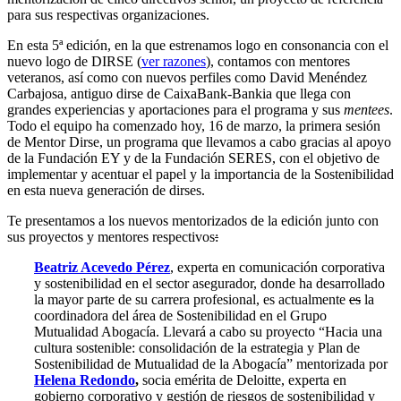
para sus respectivas organizaciones.
En esta 5ª edición, en la que estrenamos logo en consonancia con el
nuevo logo de DIRSE (
ver razones
), contamos con mentores
veteranos, así como con nuevos perfiles como David Menéndez
Carbajosa, antiguo dirse de CaixaBank-Bankia que llega con
grandes experiencias y aportaciones para el programa y sus
mentees
.
Todo el equipo ha comenzado hoy, 16 de marzo, la primera sesión
de Mentor Dirse, un programa que llevamos a cabo gracias al apoyo
de la Fundación EY y de la Fundación SERES, con el objetivo de
implementar y acentuar el papel y la importancia de la Sostenibilidad
en esta nueva generación de dirses.
Te presentamos a los nuevos mentorizados de la edición junto con
sus proyectos y mentores respectivos
:
Beatriz Acevedo Pérez
, experta en comunicación corporativa
y sostenibilidad en el sector asegurador, donde ha desarrollado
la mayor parte de su carrera profesional, es actualmente
es
la
coordinadora del área de Sostenibilidad en el Grupo
Mutualidad Abogacía. Llevará a cabo su proyecto “Hacia una
cultura sostenible: consolidación de la estrategia y Plan de
Sostenibilidad de Mutualidad de la Abogacía” mentorizada por
Helena Redondo
,
socia emérita de Deloitte, experta en
gobierno corporativo y gestión de riesgos de sostenibilidad y