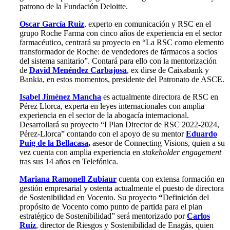
patrono de la Fundación Deloitte.
Oscar García Ruiz
, experto en comunicación y RSC en el
grupo Roche Farma con cinco años de experiencia en el sector
farmacéutico, centrará su proyecto en “La RSC como elemento
transformador de Roche: de vendedores de fármacos a socios
del sistema sanitario”. Contará para ello con la mentorización
de
David Menéndez Carbajosa
, ex dirse de Caixabank y
Bankia, en estos momentos, presidente del Patronato de ASCE.
Isabel Jiménez Mancha
es actualmente directora de RSC en
Pérez Llorca, experta en leyes internacionales con amplia
experiencia en el sector de la abogacía internacional.
Desarrollará su proyecto “I Plan Director de RSC 2022-2024,
Pérez-Llorca” contando con el apoyo de su mentor
Eduardo
Puig de la Bellacasa
,
asesor de Connecting Visions, quien a su
vez cuenta con amplia experiencia en
stakeholder engagement
tras sus 14 años en Telefónica.
Mariana Ramonell Zubiaur
cuenta con extensa formación en
gestión empresarial y ostenta actualmente el puesto de directora
de Sostenibilidad en Vocento. Su proyecto
“
Definición del
propósito de Vocento como punto de partida para el plan
estratégico de Sostenibilidad” será mentorizado por
Carlos
Ruiz
, director de Riesgos y Sostenibilidad de Enagás, quien