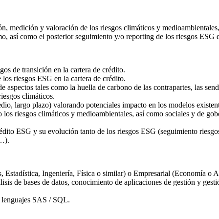
ción, medición y valoración de los riesgos climáticos y medioambientales
smo, así como el posterior seguimiento y/o reporting de los riesgos ESG d
gos de transición en la cartera de crédito.
 los riesgos ESG en la cartera de crédito.
 de aspectos tales como la huella de carbono de las contrapartes, las se
riesgos climáticos.
dio, largo plazo) valorando potenciales impacto en los modelos existent
 los riesgos climáticos y medioambientales, así como sociales y de gober
e crédito ESG y su evolución tanto de los riesgos ESG (seguimiento ries
,…).
 Estadística, Ingeniería, Física o similar) o Empresarial (Economía o A
isis de bases de datos, conocimiento de aplicaciones de gestión y gesti
e lenguajes SAS / SQL.