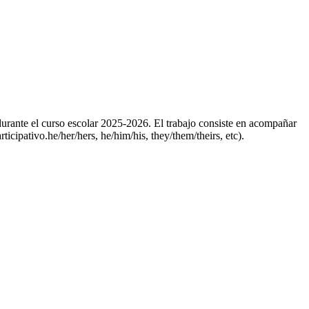
urante el curso escolar 2025-2026. El trabajo consiste en acompañar
icipativo.he/her/hers, he/him/his, they/them/theirs, etc).