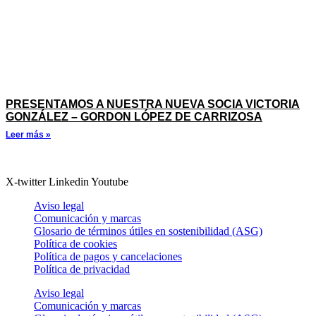
PRESENTAMOS A NUESTRA NUEVA SOCIA VICTORIA
GONZÁLEZ – GORDON LÓPEZ DE CARRIZOSA
Leer más »
X-twitter
Linkedin
Youtube
Aviso legal
Comunicación y marcas
Glosario de términos útiles en sostenibilidad (ASG)
Política de cookies
Política de pagos y cancelaciones
Política de privacidad
Aviso legal
Comunicación y marcas