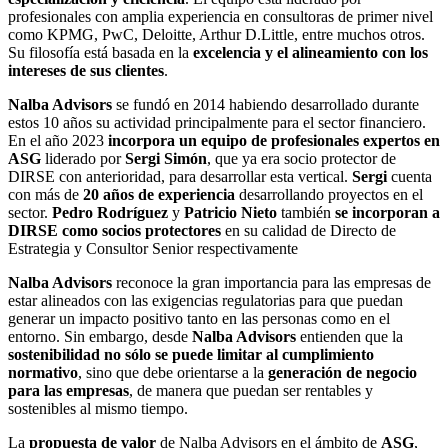
profesionales con amplia experiencia en consultoras de primer nivel
como KPMG, PwC, Deloitte, Arthur D.Little, entre muchos otros.
Su filosofía está basada en la
excelencia y el alineamiento con los
intereses de sus clientes
.
Nalba Advisors
se fundó en 2014 habiendo desarrollado durante
estos 10 años su actividad principalmente para el sector financiero.
En el año 2023
incorpora un equipo de profesionales
expertos en
ASG
liderado por
Sergi Simón
, que ya era socio protector de
DIRSE con anterioridad, para desarrollar esta vertical.
Sergi
cuenta
con más de
20 años de experiencia
desarrollando proyectos en el
sector.
Pedro Rodríguez
y
Patricio Nieto
también
se incorporan a
DIRSE como socios protectores
en su calidad de Directo de
Estrategia y Consultor Senior respectivamente
Nalba Advisors
reconoce la gran importancia para las empresas de
estar alineados con las exigencias regulatorias para que puedan
generar un impacto positivo tanto en las personas como en el
entorno. Sin embargo, desde
Nalba Advisors
entienden que la
sostenibilidad no sólo se puede limitar al cumplimiento
normativo
, sino que debe orientarse a la
generación de negocio
para las empresas
, de manera que puedan ser rentables y
sostenibles al mismo tiempo.
La
propuesta de valor
de Nalba Advisors en el ámbito de
ASG
,