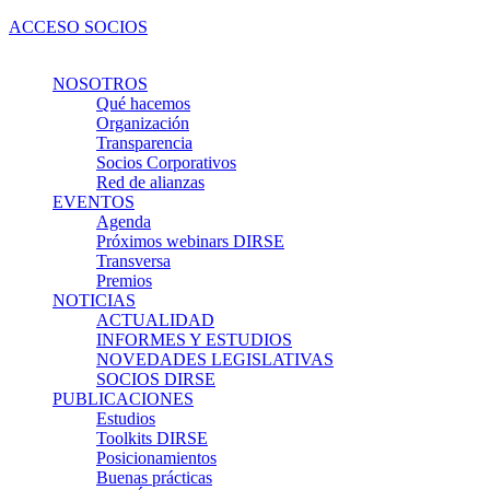
Ir
ACCESO SOCIOS
al
contenido
NOSOTROS
Qué hacemos
Organización
Transparencia
Socios Corporativos
Red de alianzas
EVENTOS
Agenda
Próximos webinars DIRSE
Transversa
Premios
NOTICIAS
ACTUALIDAD
INFORMES Y ESTUDIOS
NOVEDADES LEGISLATIVAS
SOCIOS DIRSE
PUBLICACIONES
Estudios
Toolkits DIRSE
Posicionamientos
Buenas prácticas