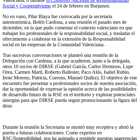
Valenciana, o durante
el Congreso Nacional de Responsabilidad
Social y Cooperativismo
el 24 de febrero en Burjassot.
No en vano, Pilar Blaya fue convocada por la secretaria
autononómica, Belén Cardona, a una reunión el pasado mes de
diciembre, en la que pudo comentar el contexto valenciano en que
trabajan los profesionales de la responsabilidad social, y trasladar el
ofrecimiento a colaborar en la extensión de la Responsabilidad
social en las empresas de la Comunidad Valenciana.
Tras sucesivas conversaciones se planteó una reunión de la
Delegación con Cardona, a la que acudieron, junto a la delegada,
otros 10 socios de DIRSE (Gabriel García, Carlos Hermoso, Lupe
Orea, Carmen Martí, Roberto Ballester, Paco Alós, Isabel Rubio,
Irene Moreno, Patricia, Corrons, Manuel Quílez). El objetivo de este
encuentro fue presentar a profesionales socios de nuestra asociación,
dar la oportunidad de expresar la opinión acerca de las posibilidades
de desarrollo futuro de la RSE en el territorio y explorar potenciales
sinergias para que DIRSE pueda seguir promocionando la figura del
dirse.
Durante la reunión la Secretaria se mostró muy receptiva y abrió la
puerta a futuras colaboraciones. Como expertos en
RSC/Sostenibilidad, nos ha animado a remitirle nuestras sugerencias