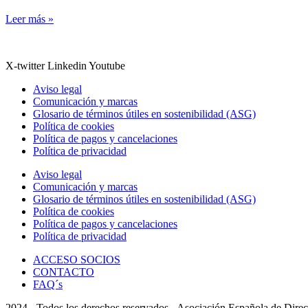
Leer más »
X-twitter
Linkedin
Youtube
Aviso legal
Comunicación y marcas
Glosario de términos útiles en sostenibilidad (ASG)
Política de cookies
Política de pagos y cancelaciones
Política de privacidad
Aviso legal
Comunicación y marcas
Glosario de términos útiles en sostenibilidad (ASG)
Política de cookies
Política de pagos y cancelaciones
Política de privacidad
ACCESO SOCIOS
CONTACTO
FAQ´s
2024 - Todos los derechos reservados - Asociación Española de Direc