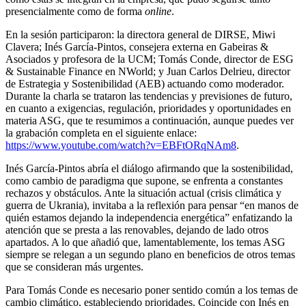
presencialmente como de forma
online
.
En la sesión participaron: la directora general de DIRSE, Miwi
Clavera; Inés García-Pintos, consejera externa en Gabeiras &
Asociados y profesora de la UCM; Tomás Conde, director de ESG
& Sustainable Finance en NWorld; y Juan Carlos Delrieu, director
de Estrategia y Sostenibilidad (AEB) actuando como moderador.
Durante la charla se trataron las tendencias y previsiones de futuro,
en cuanto a exigencias, regulación, prioridades y oportunidades en
materia ASG, que te resumimos a continuación, aunque puedes ver
la grabación completa en el siguiente enlace:
https://www.youtube.com/watch?v=EBFtORqNAm8
.
Inés García-Pintos abría el diálogo afirmando que la sostenibilidad,
como cambio de paradigma que supone, se enfrenta a constantes
rechazos y obstáculos. Ante la situación actual (crisis climática y
guerra de Ukrania), invitaba a la reflexión para pensar “en manos de
quién estamos dejando la independencia energética” enfatizando la
atención que se presta a las renovables, dejando de lado otros
apartados. A lo que añadió que, lamentablemente, los temas ASG
siempre se relegan a un segundo plano en beneficios de otros temas
que se consideran más urgentes.
Para Tomás Conde es necesario poner sentido común a los temas de
cambio climático, estableciendo prioridades. Coincide con Inés en