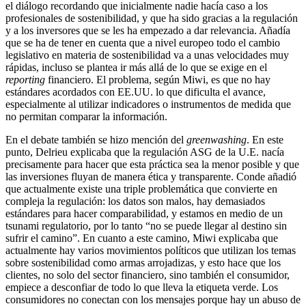
el diálogo recordando que inicialmente nadie hacía caso a los
profesionales de sostenibilidad, y que ha sido gracias a la regulación
y a los inversores que se les ha empezado a dar relevancia. Añadía
que se ha de tener en cuenta que a nivel europeo todo el cambio
legislativo en materia de sostenibilidad va a unas velocidades muy
rápidas, incluso se plantea ir más allá de lo que se exige en el
reporting
financiero. El problema, según Miwi, es que no hay
estándares acordados con EE.UU. lo que dificulta el avance,
especialmente al utilizar indicadores o instrumentos de medida que
no permitan comparar la información.
En el debate también se hizo mención del
greenwashing
. En este
punto, Delrieu explicaba que la regulación ASG de la U.E. nacía
precisamente para hacer que esta práctica sea la menor posible y que
las inversiones fluyan de manera ética y transparente. Conde añadió
que actualmente existe una triple problemática que convierte en
compleja la regulación: los datos son malos, hay demasiados
estándares para hacer comparabilidad, y estamos en medio de un
tsunami regulatorio, por lo tanto “no se puede llegar al destino sin
sufrir el camino”. En cuanto a este camino, Miwi explicaba que
actualmente hay varios movimientos políticos que utilizan los temas
sobre sostenibilidad como armas arrojadizas, y esto hace que los
clientes, no solo del sector financiero, sino también el consumidor,
empiece a desconfiar de todo lo que lleva la etiqueta verde. Los
consumidores no conectan con los mensajes porque hay un abuso de