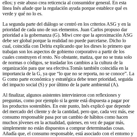
ellos; y este abuso crea reticencia al consumidor general. En esta
línea Inés añade que la regulación ayuda porque establece qué es
verde y qué no lo es.
La segunda parte del diálogo se centró en los criterios ASG y en la
prioridad de cada uno de sus elementos. Juan Carlos propuso dar
prioridad a la gobernanza (G). Miwi cree que la aproximación ASG
debe ser global porque la realidad no puede parcelarse. Dicho lo
cual, coincidía con Delriu explicando que los dirses lo primero que
trabajan son los aspectos de gobierno corporativo a partir de los
cuales construyen el resto. No obstante, matiza, que no se trata solo
de normas o códigos, se trasladar los cambios a la cultura de la
organización para que sea efectiva.Tomás también coincidía en la
importancia de la G, ya que “lo que no se reporta, no se conoce”. La
G como parte económica y estratégica debe tener prioridad, seguida
del impacto social (S) y por último de la parte ambiental (A).
Al finalizar, algunos asistentes intervinieron con reflexiones y
preguntas, como por ejemplo si la gente está dispuesta a pagar por
los productos sostenibles. En este punto, Inés explicó que depende
del mercado del cliente y de la cantidad, pero que, cada vez más, ese
consumo responsable pasa por un cambio de hábitos como hacen
muchos jóvenes en la actualidad, quienes, en vez de pagar más,
simplemente no están dispuestos a comprar determinadas cosas.
Añadía que, el consumo responsable, está asociado con el entorno y