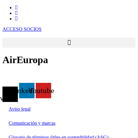
Ir
al
contenido
ACCESO SOCIOS
AirEuropa
X-
Linkedin
Youtube
twitter
Aviso legal
Comunicación y marcas
Glosario de términos útiles en sostenibilidad (ASG)