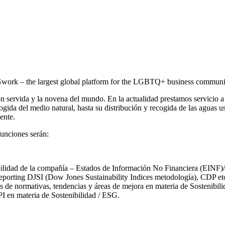
ork – the largest global platform for the LGBTQ+ business community. 
servida y la novena del mundo. En la actualidad prestamos servicio a 4
cogida del medio natural, hasta su distribución y recogida de las aguas 
ente.
funciones serán:
enibilidad de la compañía – Estados de Información No Financiera (EI
reporting DJSI (Dow Jones Sustainability Indices metodología), CDP et
sis de normativas, tendencias y áreas de mejora en materia de Sostenibili
PI en materia de Sostenibilidad / ESG.