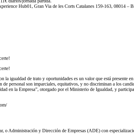
11€ diarios/jornada partida.
Experience Hub01, Gran Via de les Corts Catalanes 159-163, 08014 – B
certe!
certe!
igualdad de trato y oportunidades es un valor que está presente en to
 de personal son imparciales, equitativos, y no discriminan a los candi
ualdad en la Empresa”, otorgado por el Ministerio de Igualdad, y parti
com/
ar, o Administración y Dirección de Empresas (ADE) con especializació