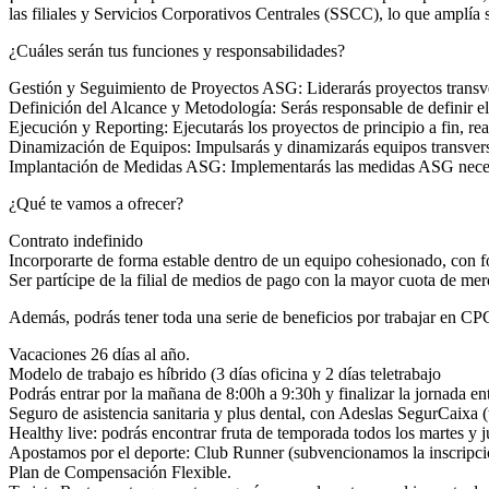
las filiales y Servicios Corporativos Centrales (SSCC), lo que amplía 
¿Cuáles serán tus funciones y responsabilidades?
Gestión y Seguimiento de Proyectos ASG: Liderarás proyectos transv
Definición del Alcance y Metodología: Serás responsable de definir el 
Ejecución y Reporting: Ejecutarás los proyectos de principio a fin, re
Dinamización de Equipos: Impulsarás y dinamizarás equipos transversa
Implantación de Medidas ASG: Implementarás las medidas ASG necesari
¿Qué te vamos a ofrecer?
Contrato indefinido
Incorporarte de forma estable dentro de un equipo cohesionado, con f
Ser partícipe de la filial de medios de pago con la mayor cuota de mer
Además, podrás tener toda una serie de beneficios por trabajar en CPC
Vacaciones 26 días al año.
Modelo de trabajo es híbrido (3 días oficina y 2 días teletrabajo
Podrás entrar por la mañana de 8:00h a 9:30h y finalizar la jornada e
Seguro de asistencia sanitaria y plus dental, con Adeslas SegurCaixa (ta
Healthy live: podrás encontrar fruta de temporada todos los martes y j
Apostamos por el deporte: Club Runner (subvencionamos la inscripció
Plan de Compensación Flexible.