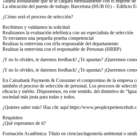
Tarjeta Restaurante que se te cargará mensualmente con el importe de 
La ubicación del puesto de trabajo: Barcelona (HUB 01) – Edificio 
¿Cómo será el proceso de selección?
Recibimos y validamos tu solicitud
Realizamos la evaluación telefónica con un especialista de selección
Te enviamos una pequeña prueba competencial
Realizas la entrevista con el/la responsable del departamento
Realizas la entrevista con el responsable de Personas (HRBP)
¡Y no lo olvides, te daremos feedback! ¿Te apuntas? ¡Queremos cono
¡Y no lo olvides, te daremos feedback! ¿Te apuntas? ¡Queremos cono
En Caixabank Payments & Consumer el compromiso de la empresa con la 
también el proceso de selección de personal. Los procesos de selección
eficacia y mérito. Disponemos, en este sentido, del distintivo de “Ig
sociedad más justa para todas y todos.
¿Quieres saber más? Haz clic aquí https://www.peoplexperiencehub.
Requisitos
¿Qué esperamos de ti?
Formación Académica: Título en ciencias/ingeniería ambiental o simil