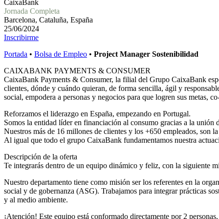
CaixaBank
Jornada Completa
Barcelona, Cataluña, España
25/06/2024
Inscribirme
Portada
•
Bolsa de Empleo
•
Project Manager Sostenibilidad
CAIXABANK PAYMENTS & CONSUMER
CaixaBank Payments & Consumer, la filial del Grupo CaixaBank especial
clientes, dónde y cuándo quieran, de forma sencilla, ágil y responsa
social, empodera a personas y negocios para que logren sus metas, co-
Reforzamos el liderazgo en España, empezando en Portugal.
Somos la entidad líder en financiación al consumo gracias a la unió
Nuestros más de 16 millones de clientes y los +650 empleados, son la 
Al igual que todo el grupo CaixaBank fundamentamos nuestra actuació
Descripción de la oferta
Te integrarás dentro de un equipo dinámico y feliz, con la siguiente mis
Nuestro departamento tiene como misión ser los referentes en la org
social y de gobernanza (ASG). Trabajamos para integrar prácticas sost
y al medio ambiente.
¡Atención! Este equipo está conformado directamente por 2 personas,