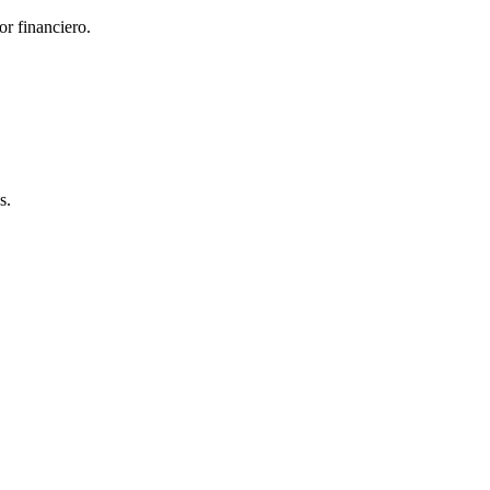
r financiero.
s.