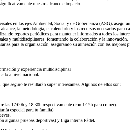
significativamente nuestro alcance e impacto.
ersales en los ejes Ambiental, Social y de Gobernanza (ASG), aseguran
alcance, la metodología, el calendario y los recursos necesarios para c
alizando reportes periódicos para mantener informados a todos los inter
les y multidisciplinares, fomentando la colaboración y la innovación.
as para la organización, asegurando su alineación con las mejores prá
ormación y experiencia multidisciplinar
cado a nivel nacional.
 que seguro te resultarán super interesantes. Algunos de ellos son:
ntre las 17:00h y 18:30h respectivamente (con 1:15h para comer).
rifa especial para tu familia).
ueves.
n algunas pruebas deportivas) y Liga interna Pádel.