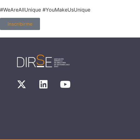
#WeAreAllUnique #YouMakeUsUnique
Inscribirme