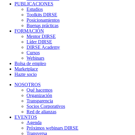
PUBLICACIONES
Estudios
Toolkits DIRSE
Posicionamientos
Buenas prácticas
FORMACIÓN
Mentor DIRSE
Líder DIRSE
DIRSE Academy
Cursos
Webinars
Bolsa de empleo
Marketplace
Hazte socio
NOSOTROS
Qué hacemos
Organización
Transparencia
Socios Corporativos
Red de alianzas
EVENTOS
Agenda
Próximos webinars DIRSE
Transversa