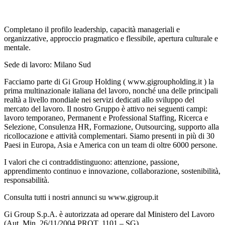
Completano il profilo leadership, capacità manageriali e
organizzative, approccio pragmatico e flessibile, apertura culturale e
mentale.
Sede di lavoro: Milano Sud
Facciamo parte di Gi Group Holding ( www.gigroupholding.it ) la
prima multinazionale italiana del lavoro, nonché una delle principali
realtà a livello mondiale nei servizi dedicati allo sviluppo del
mercato del lavoro. Il nostro Gruppo è attivo nei seguenti campi:
lavoro temporaneo, Permanent e Professional Staffing, Ricerca e
Selezione, Consulenza HR, Formazione, Outsourcing, supporto alla
ricollocazione e attività complementari. Siamo presenti in più di 30
Paesi in Europa, Asia e America con un team di oltre 6000 persone.
I valori che ci contraddistinguono: attenzione, passione,
apprendimento continuo e innovazione, collaborazione, sostenibilità,
responsabilità.
Consulta tutti i nostri annunci su www.gigroup.it
Gi Group S.p.A. è autorizzata ad operare dal Ministero del Lavoro
(Aut. Min. 26/11/2004 PROT. 1101 – SG).