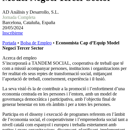
AD Análisis y Desarrollo, S.L.
Jornada Completa
Barcelona, Cataluña, España
20/05/2024
Inscribirme
Portada
•
Bolsa de Empleo
•
Economista Cap d’Equip Model
Negoci Tercer Sector
Acerca del empleo
S’incorporarà a TANDEM SOCIAL, cooperativa de treball que té
com a missió acompanyar persones, institucions i organitzacions per
fer realitat els seus reptes de transformació social, mitjançant
l’aportació de treball, coneixement, experiència i il·lusió.
La seva visió és la de contribuir a la promoció i l’enfortiment d’una
economia centrada en les persones i l’entorn, amb un model de
governança democràtica i participativa, amb l’objectiu final de
generar benestar en tots els àmbits i per a totes les persones.
Participa en el disseny i execució de programes referents en l’àmbit
de l’economia social, el cooperativisme i l’emprenedoria social tant a
nivell català com espanyol i europeu i treballa estretament amb
petites i grans organitzacions, dissenyant, planificant, implementant