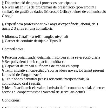
§ Dinamització de grups i processos participatius
§ Nivell alt en l’ús de programari de presentació (powerpoint i
similar), de gestió de dades (Microsof Office) i eines de comunicació
Google
§ Experiència professional: 5-7 anys d’experiència laboral, dels
quals 2-3 anys en una consultoria.
§ Idiomes: Català, castellà i anglès nivell alt
§ Carnet de conduir: desitjable Tipus B
Competències:
§ Persona organitzada, detallista i rigorosa en la seva acció diària
§ Ser polivalent i amb capacitat multitasca
§ Capacitat de treball autònom i de treball en equip
§ Tenir iniciativa i capacitat d’aportar idees noves, tot tenint present
la missió de l’organització
§ Tenir bones habilitats per les relacions interpersonals, la
comunicació oral i escrita
§ Identificació amb els valors i missió de l’economia social, el tercer
sector i el cooperativisme i vocació de servei als demés
Condicions: