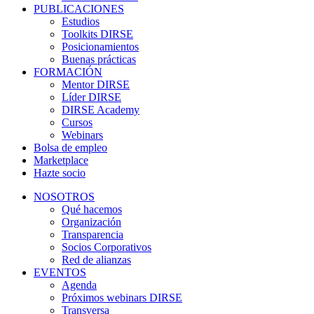
PUBLICACIONES
Estudios
Toolkits DIRSE
Posicionamientos
Buenas prácticas
FORMACIÓN
Mentor DIRSE
Líder DIRSE
DIRSE Academy
Cursos
Webinars
Bolsa de empleo
Marketplace
Hazte socio
NOSOTROS
Qué hacemos
Organización
Transparencia
Socios Corporativos
Red de alianzas
EVENTOS
Agenda
Próximos webinars DIRSE
Transversa