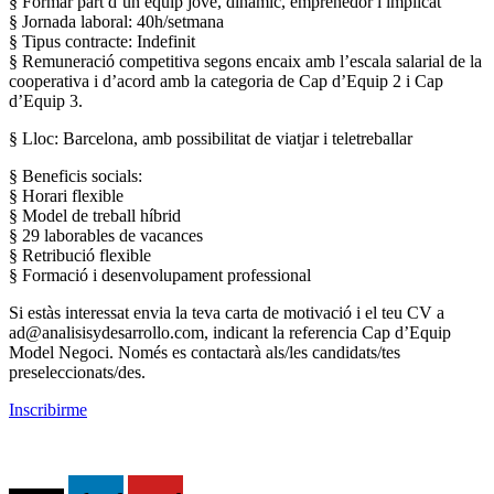
§ Formar part d’un equip jove, dinàmic, emprenedor i implicat
§ Jornada laboral: 40h/setmana
§ Tipus contracte: Indefinit
§ Remuneració competitiva segons encaix amb l’escala salarial de la
cooperativa i d’acord amb la categoria de Cap d’Equip 2 i Cap
d’Equip 3.
§ Lloc: Barcelona, amb possibilitat de viatjar i teletreballar
§ Beneficis socials:
§ Horari flexible
§ Model de treball híbrid
§ 29 laborables de vacances
§ Retribució flexible
§ Formació i desenvolupament professional
Si estàs interessat envia la teva carta de motivació i el teu CV a
ad@analisisydesarrollo.com, indicant la referencia Cap d’Equip
Model Negoci. Només es contactarà als/les candidats/tes
preseleccionats/des.
Inscribirme