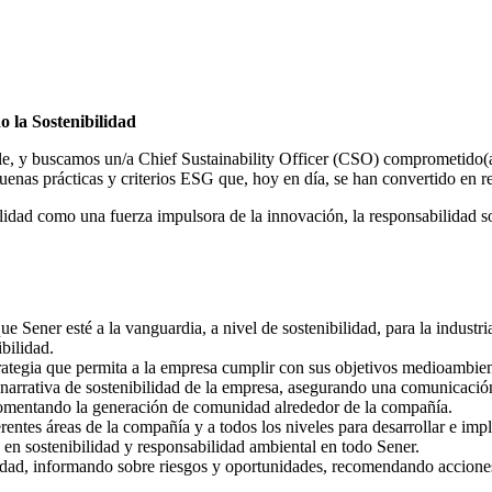
o la Sostenibilidad
ble, y buscamos un/a Chief Sustainability Officer (CSO) comprometido(a
buenas prácticas y criterios ESG que, hoy en día, se han convertido en re
ilidad como una fuerza impulsora de la innovación, la responsabilidad so
ue Sener esté a la vanguardia, a nivel de sostenibilidad, para la indus
bilidad.
trategia que permita a la empresa cumplir con sus objetivos medioambien
la narrativa de sostenibilidad de la empresa, asegurando una comunicaci
fomentando la generación de comunidad alrededor de la compañía.
erentes áreas de la compañía y a todos los niveles para desarrollar e im
en sostenibilidad y responsabilidad ambiental en todo Sener.
dad, informando sobre riesgos y oportunidades, recomendando acciones e