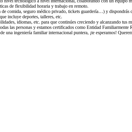
o nivel tecnológico a nivel internacional, colaborando con un equipo mu
ticas de flexibilidad horaria y trabajo en remoto.
jeta de comida, seguro médico privado, tickets guardería…) y dispondrás 
e incluye deportes, talleres, etc.
ilidades, idiomas, etc. para que continúes creciendo y alcanzando tus m
odas las personas y estamos certificados como Entidad Familiarmente R
e de una ingeniería familiar internacional puntera, ¡te esperamos! Querem