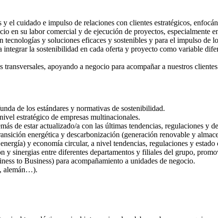
os y el cuidado e impulso de relaciones con clientes estratégicos, enfocá
cio en su labor comercial y de ejecución de proyectos, especialmente en
 tecnologías y soluciones eficaces y sostenibles y para el impulso de l
 integrar la sostenibilidad en cada oferta y proyecto como variable dif
s transversales, apoyando a negocio para acompañar a nuestros clientes e
unda de los estándares y normativas de sostenibilidad.
 nivel estratégico de empresas multinacionales.
más de estar actualizado/a con las últimas tendencias, regulaciones y de
ransición energética y descarbonización (generación renovable y almacen
 energía) y economía circular, a nivel tendencias, regulaciones y estado d
y sinergias entre diferentes departamentos y filiales del grupo, promov
iness to Business) para acompañamiento a unidades de negocio.
és, alemán…).