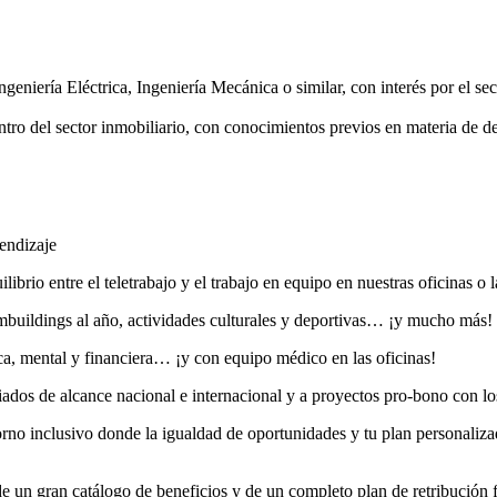
eniería Eléctrica, Ingeniería Mecánica o similar, con interés por el sec
tro del sector inmobiliario, con conocimientos previos en materia de de
endizaje
librio entre el teletrabajo y el trabajo en equipo en nuestras oficinas o l
eambuildings al año, actividades culturales y deportivas… ¡y mucho más!
ica, mental y financiera… ¡y con equipo médico en las oficinas!
iados de alcance nacional e internacional y a proyectos pro-bono con los
rno inclusivo donde la igualdad de oportunidades y tu plan personalizad
 de un gran catálogo de beneficios y de un completo plan de retribución f