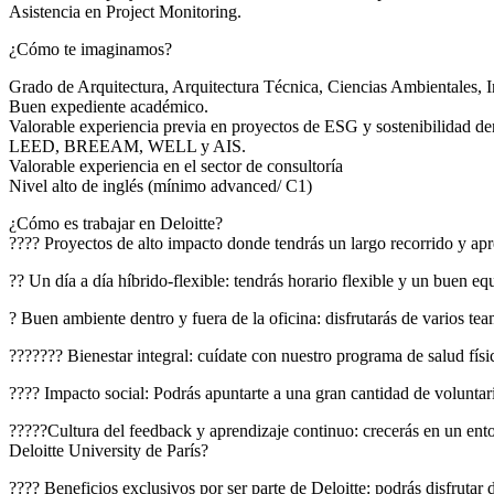
Asistencia en Project Monitoring.
¿Cómo te imaginamos?
Grado de Arquitectura, Arquitectura Técnica, Ciencias Ambientales, Ing
Buen expediente académico.
Valorable experiencia previa en proyectos de ESG y sostenibilidad den
LEED, BREEAM, WELL y AIS.
Valorable experiencia en el sector de consultoría
Nivel alto de inglés (mínimo advanced/ C1)
¿Cómo es trabajar en Deloitte?
???? Proyectos de alto impacto donde tendrás un largo recorrido y apr
?? Un día a día híbrido-flexible: tendrás horario flexible y un buen equi
? Buen ambiente dentro y fuera de la oficina: disfrutarás de varios t
??????? Bienestar integral: cuídate con nuestro programa de salud fís
???? Impacto social: Podrás apuntarte a una gran cantidad de voluntar
?????Cultura del feedback y aprendizaje continuo: crecerás en un ento
Deloitte University de París?
???? Beneficios exclusivos por ser parte de Deloitte: podrás disfrutar