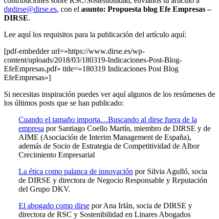
contribuciones sobre RSC/Sostenibilidad, envíanos tu artículo a
dgdirse@dirse.es
, con el
asunto: Propuesta blog Efe Empresas –
DIRSE
.
Lee aquí los requisitos para la publicación del artículo aquí:
[pdf-embedder url=»https://www.dirse.es/wp-
content/uploads/2018/03/180319-Indicaciones-Post-Blog-
EfeEmpresas.pdf» title=»180319 Indicaciones Post Blog
EfeEmpresas»]
Si necesitas inspiración puedes ver aquí algunos de los resúmenes de
los últimos posts que se han publicado:
Cuando el tamaño importa…Buscando al dirse fuera de la
empresa
por Santiago Coello Martín, miembro de DIRSE y de
AIME (Asociación de Interim Management de España),
además de Socio de Estrategia de Competitividad de Albor
Crecimiento Empresarial
La ética como palanca de innovación
por Silvia Agulló, socia
de DIRSE y directora de Negocio Responsable y Reputación
del Grupo DKV.
El abogado como dirse
por Ana Irlán, socia de DIRSE y
directora de RSC y Sostenibilidad en Linares Abogados