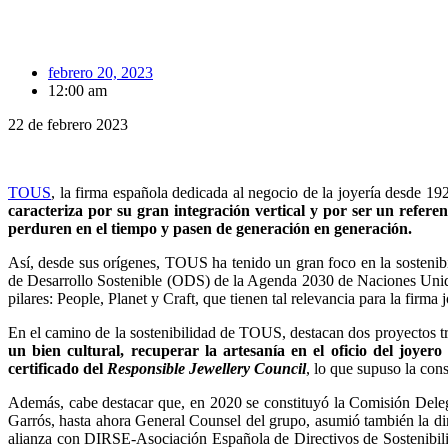
febrero 20, 2023
12:00 am
22 de febrero 2023
TOUS
, la firma española dedicada al negocio de la joyería desde 
caracteriza por su gran integración vertical y por ser un referent
perduren en el tiempo y pasen de generación en generación.
Así, desde sus orígenes, TOUS ha tenido un gran foco en la sostenib
de Desarrollo Sostenible (ODS) de la Agenda 2030 de Naciones Unidas
pilares: People, Planet y Craft, que tienen tal relevancia para la
En el camino de la sostenibilidad de TOUS, destacan dos proyectos tr
un bien cultural, recuperar la artesanía en el oficio del joyero
certificado del
Responsible Jewellery Council
, lo que supuso la con
Además, cabe destacar que, en 2020 se constituyó la Comisión Delegad
Garrós, hasta ahora General Counsel del grupo, asumió también la d
alianza con DIRSE-Asociación Española de Directivos de Sostenibilida