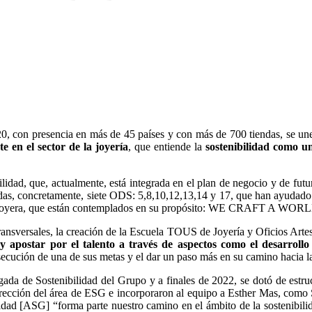
1920, con presencia en más de 45 países y con más de 700 tiendas, se
e en el sector de la joyería
, que entiende la
sostenibilidad como un
ilidad, que, actualmente, está integrada en el plan de negocio y de fu
, concretamente, siete ODS: 5,8,10,12,13,14 y 17, que han ayudado a de
 firma joyera, que están contemplados en su propósito: WE CRAFT A WO
ansversales, la creación de la Escuela TOUS de Joyería y Oficios Artes
 y apostar por el talento a través de aspectos como el desarrollo
secución de una de sus metas y el dar un paso más en su camino hacia la
a de Sostenibilidad del Grupo y a finales de 2022, se dotó de estructu
irección del área de ESG e incorporaron al equipo a Esther Mas, como 
d [ASG] “forma parte nuestro camino en el ámbito de la sostenibilidad