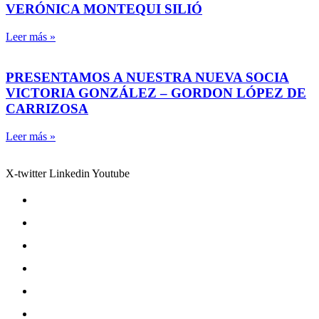
VERÓNICA MONTEQUI SILIÓ
Leer más »
PRESENTAMOS A NUESTRA NUEVA SOCIA
VICTORIA GONZÁLEZ – GORDON LÓPEZ DE
CARRIZOSA
Leer más »
X-twitter
Linkedin
Youtube
Aviso legal
Comunicación y marcas
Glosario de términos útiles en sostenibilidad (ASG)
Política de cookies
Política de pagos y cancelaciones
Política de privacidad