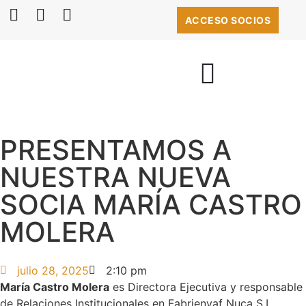
ACCESO SOCIOS
BOLSA DE EMPLEO
PRESENTAMOS A
NUESTRA NUEVA
SOCIA MARÍA CASTRO
MOLERA
julio 28, 2025
2:10 pm
María Castro Molera
es Directora Ejecutiva y responsable
de Relaciones Institucionales en Fabrienvaf Nuca S.L.,