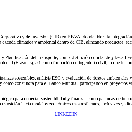
rporativa y de Inversión (CIB) en BBVA, donde lidera la integración de 
 la agenda climática y ambiental dentro de CIB, alineando productos, se
 y Planificación del Transporte, con la distinción cum laude y beca Lee 
ntal (Erasmus), así como formación en ingeniería civil, lo que le aport
nanzas sostenibles, análisis ESG y evaluación de riesgos ambientales y 
 y como consultora para el Banco Mundial, participando en proyectos vi
tratégica para conectar sostenibilidad y finanzas como palancas de impa
 la transición hacia modelos económicos más resilientes, inclusivos y ali
LINKEDIN