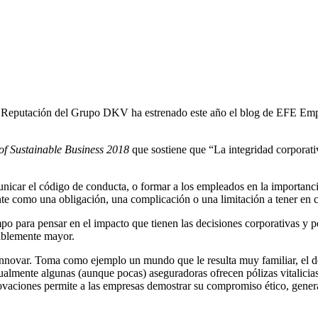
 Reputación del Grupo DKV ha estrenado este año el blog de EFE Empre
of Sustainable Business 2018
que sostiene que “La integridad corporativ
icar el código de conducta, o formar a los empleados en la importancia d
nte como una obligación, una complicación o una limitación a tener en 
mpo para pensar en el impacto que tienen las decisiones corporativas 
bablemente mayor.
nnovar. Toma como ejemplo un mundo que le resulta muy familiar, el de
ctualmente algunas (aunque pocas) aseguradoras ofrecen pólizas vitalicia
novaciones permite a las empresas demostrar su compromiso ético, genera