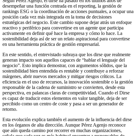
Según Pérez Agenjo, el dirse ha pasado en los últimos años de
desempeñar una función centrada en el reporting, la gestión de
rankings ESG o la coordinación de acciones puntuales, a ocupar una
posición cada vez más integrada en la toma de decisiones
estratégicas del negocio. Este cambio supone dejar atrás un enfoque
reactivo y periférico para convertirse en un agente que participa
activamente en definir qué hace la empresa y cómo lo hace. La
sostenibilidad deja así de ser un relato aspiracional para convertirse
en una herramienta práctica de gestión empresarial.
En este sentido, el entrevistado subraya que los dirse que realmente
generan impacto son aquellos capaces de “hablar el lenguaje del
negocio”. Esto implica demostrar, con argumentos sólidos, que la
sostenibilidad bien entendida es rentable y contribuye a reforzar
márgenes, abrir nuevos mercados y mitigar riesgos críticos. La
eficiencia en el uso de recursos, la innovación sostenible o la gestión
responsable de la cadena de suministro se convierten, desde esta
perspectiva, en palancas claras de competitividad. Cuando el Dirse
es capaz de traducir estos elementos en valor tangible, deja de ser
percibido como un centro de coste y pasa a ser un generador de
retorno.
Esta evolución explica también el aumento de la influencia del dirse
en los órganos de alta dirección. Aunque Pérez Agenjo reconoce
que aún queda camino por recorrer en muchas organizaciones,
señala que cada vez es más habitual encontrar a responsables de