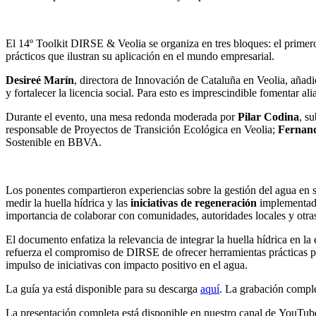
El 14º Toolkit DIRSE & Veolia se organiza en tres bloques: el primero
prácticos que ilustran su aplicación en el mundo empresarial.
Desireé Marín
, directora de Innovación de Cataluña en Veolia, añadió:
y fortalecer la licencia social. Para esto es imprescindible fomentar al
Durante el evento, una mesa redonda moderada por
Pilar Codina
, s
responsable de Proyectos de Transición Ecológica en Veolia;
Fernan
Sostenible en BBVA.
Los ponentes compartieron experiencias sobre la gestión del agua en 
medir la huella hídrica y las
iniciativas de regeneración
implementadas
importancia de colaborar con comunidades, autoridades locales y otras 
El documento enfatiza la relevancia de integrar la huella hídrica en l
refuerza el compromiso de DIRSE de ofrecer herramientas prácticas pa
impulso de iniciativas con impacto positivo en el agua.
La guía ya está disponible para su descarga
aquí
. La grabación compl
La presentación completa está disponible en nuestro canal de YouTub