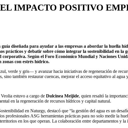
 EL IMPACTO POSITIVO EM
 guía diseñada para ayudar a las empresas a abordar la huella hídr
os prácticos y debatir sobre cómo integrar la sostenibilidad en la ge
idad corporativa. Según el Foro Económico Mundial y Naciones Uni
 zonas con estrés hídrico.
l, verde y gris— y avanzar hacia iniciativas de regeneración de recurs
también restaurar cuencas, mejorar el acceso equitativo al agua y fort
e Veolia estuvo a cargo de
Dulcinea Meijide
, quien resaltó la importan
tal en la regeneración de recursos hídricos y capital natural.
ostenibilidad en Naturgy, destacó que “la gestión del agua es un desafí
a los profesionales ASG herramientas prácticas para no solo medir la hu
territorios en los que operan. La colaboración entre departamentos y la i