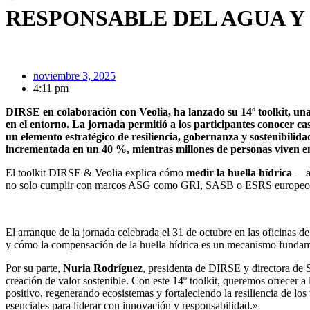
RESPONSABLE DEL AGUA Y
noviembre 3, 2025
4:11 pm
DIRSE en colaboración con Veolia, ha lanzado su 14º toolkit, una
en el entorno. La jornada permitió a los participantes conocer cas
un elemento estratégico de resiliencia, gobernanza y sostenibil
incrementada en un 40 %, mientras millones de personas viven en
El toolkit DIRSE & Veolia explica cómo
medir la huella hídrica
—azu
no solo cumplir con marcos ASG como GRI, SASB o ESRS europeos, sino 
El arranque de la jornada celebrada el 31 de octubre en las oficinas d
y cómo la compensación de la huella hídrica es un mecanismo fundamen
Por su parte,
Nuria Rodríguez
, presidenta de DIRSE y directora de S
creación de valor sostenible. Con este 14º toolkit, queremos ofrecer 
positivo, regenerando ecosistemas y fortaleciendo la resiliencia de los 
esenciales para liderar con innovación y responsabilidad.»