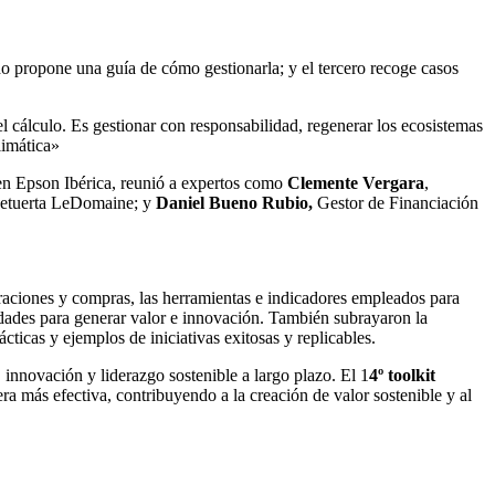
do propone una guía de cómo gestionarla; y el tercero recoge casos
del cálculo. Es gestionar con responsabilidad, regenerar los ecosistemas
limática»
en Epson Ibérica, reunió a expertos como
Clemente
Vergara
,
 Retuerta LeDomaine; y
Daniel Bueno Rubio,
Gestor de Financiación
eraciones y compras, las herramientas e indicadores empleados para
idades para generar valor e innovación. También subrayaron la
ticas y ejemplos de iniciativas exitosas y replicables.
 innovación y liderazgo sostenible a largo plazo. El 1
4º toolkit
 más efectiva, contribuyendo a la creación de valor sostenible y al