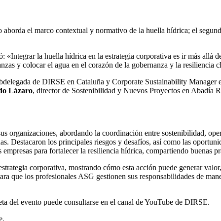
 aborda el marco contextual y normativo de la huella hídrica; el segun
 «Integrar la huella hídrica en la estrategia corporativa es ir más allá 
ianzas y colocar el agua en el corazón de la gobernanza y la resiliencia c
ubdelegada de DIRSE en Cataluña y Corporate Sustainability Manager 
do Lázaro
, director de Sostenibilidad y Nuevos Proyectos en Abadía
sus organizaciones, abordando la coordinación entre sostenibilidad, op
. Destacaron los principales riesgos y desafíos, así como las oportun
empresas para fortalecer la resiliencia hídrica, compartiendo buenas prác
a estrategia corporativa, mostrando cómo esta acción puede generar valor,
ra que los profesionales ASG gestionen sus responsabilidades de manera
eta del evento puede consultarse en el canal de YouTube de DIRSE.
e.