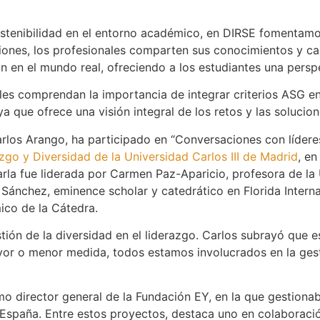
stenibilidad en el entorno académico, en DIRSE fomentamos
siones, los profesionales comparten sus conocimientos y c
can en el mundo real, ofreciendo a los estudiantes una pers
ales comprendan la importancia de integrar criterios ASG en
ya que ofrece una visión integral de los retos y las soluci
rlos Arango, ha participado en “Conversaciones con líderes 
zgo y Diversidad de la Universidad Carlos III de Madrid
, e
rla fue liderada por Carmen Paz-Aparicio, profesora de la 
 Sánchez, eminence scholar y catedrático en Florida Interna
co de la Cátedra.
estión de la diversidad en el liderazgo. Carlos subrayó que
yor o menor medida, todos estamos involucrados en la ges
o director general de la Fundación EY, en la que gestiona
 España. Entre estos proyectos, destaca uno en colaboraci