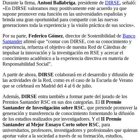
Durante la firma,
Antoni Ballabriga
, presidente de
DIRSE
, señaló:
«En DIRSE valoramos muy positivamente este acuerdo ya que
supone promover esta función en las universidades españolas y
brinda una gran oportunidad para compartir con las nuevas
generaciones toda la experiencia y la visión práctica de sus socios».
Por su parte,
Federico Gómez
, director de Sostenibilidad de
Banco
Santander
afirmó que “contar con DIRSE, con su conocimiento y
experiencia, refuerza el objetivo de nuestra Red de Cátedras de
impulsar la innovación y la investigación en RSE y acercar el
conocimiento académico a la experiencia directiva en materia de
Responsabilidad Social”.
A partir de ahora,
DIRSE
colaborará en el desarrollo y difusión de
las actividades de la Red, como es el caso de la Escuela de Verano
que se celebrará en Madrid del 4 al 6 de julio.
Además,
DIRSE
entra también a formar parte del jurado de los
Premios Santander RSC en sus dos categorías. El
II Premio
Santander de Investigación sobre RSC
, que pretende promover la
generación y transferencia de conocimiento fomentando la difusión
de los estudios realizados por investigadores. Y el
II Premio
Santander al Mejor Ensayo Corto sobre RSC
, para
universitarios, profesores, investigadores y profesionales que quieran
aportar valor a la sociedad a través de su formación, estudios,