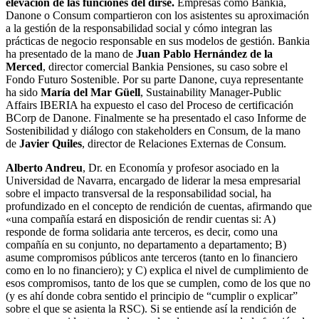
elevación de las funciones del dirse.
Empresas como Bankia,
Danone o Consum compartieron con los asistentes su aproximación
a la gestión de la responsabilidad social y cómo integran las
prácticas de negocio responsable en sus modelos de gestión. Bankia
ha presentado de la mano de
Juan Pablo Hernández de la
Merced
, director comercial Bankia Pensiones, su caso sobre el
Fondo Futuro Sostenible. Por su parte Danone, cuya representante
ha sido
María del Mar Güell
, Sustainability Manager-Public
Affairs IBERIA ha expuesto el caso del Proceso de certificación
BCorp de Danone. Finalmente se ha presentado el caso Informe de
Sostenibilidad y diálogo con stakeholders en Consum, de la mano
de
Javier Quiles
, director de Relaciones Externas de Consum.
Alberto Andreu
, Dr. en Economía y profesor asociado en la
Universidad de Navarra, encargado de liderar la mesa empresarial
sobre el impacto transversal de la responsabilidad social, ha
profundizado en el concepto de rendición de cuentas, afirmando que
«una compañía estará en disposición de rendir cuentas si: A)
responde de forma solidaria ante terceros, es decir, como una
compañía en su conjunto, no departamento a departamento; B)
asume compromisos públicos ante terceros (tanto en lo financiero
como en lo no financiero); y C) explica el nivel de cumplimiento de
esos compromisos, tanto de los que se cumplen, como de los que no
(y es ahí donde cobra sentido el principio de “cumplir o explicar”
sobre el que se asienta la RSC). Si se entiende así la rendición de