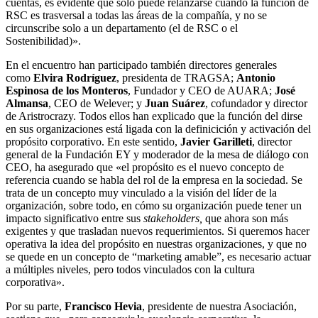
cuentas, es evidente que solo puede relanzarse cuando la función de
RSC es trasversal a todas las áreas de la compañía, y no se
circunscribe solo a un departamento (el de RSC o el
Sostenibilidad)».
En el encuentro han participado también directores generales
como
Elvira Rodríguez
, presidenta de TRAGSA;
Antonio
Espinosa de los Monteros
, Fundador y CEO de AUARA;
José
Almansa
, CEO de Welever; y
Juan Suárez
, cofundador y director
de Aristrocrazy. Todos ellos han explicado que la función del dirse
en sus organizaciones está ligada con la definicición y activación del
propósito corporativo. En este sentido,
Javier Garilleti
, director
general de la Fundación EY y moderador de la mesa de diálogo con
CEO, ha asegurado que «el propósito es el nuevo concepto de
referencia cuando se habla del rol de la empresa en la sociedad. Se
trata de un concepto muy vinculado a la visión del líder de la
organización, sobre todo, en cómo su organización puede tener un
impacto significativo entre sus
stakeholders,
que ahora son más
exigentes y que trasladan nuevos requerimientos. Si queremos hacer
operativa la idea del propósito en nuestras organizaciones, y que no
se quede en un concepto de “marketing amable”, es necesario actuar
a múltiples niveles, pero todos vinculados con la cultura
corporativa».
Por su parte,
Francisco Hevia
, presidente de nuestra Asociación,