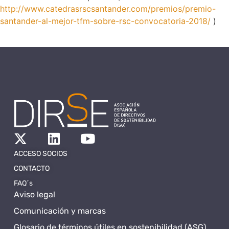
http://www.catedrasrscsantander.com/premios/premio-
santander-al-mejor-tfm-sobre-rsc-convocatoria-2018/
)
ACCESO SOCIOS
CONTACTO
FAQ´s
Aviso legal
Comunicación y marcas
Glosario de términos útiles en sostenibilidad (ASG)