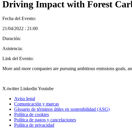
Driving Impact with Forest Ca
Fecha del Evento:
21/04/2022 : 21:00
Duración:
Asistencia:
Link del Evento:
More and more companies are pursuing ambitious emissions goals, and
X-twitter
Linkedin
Youtube
Aviso legal
Comunicación y marcas
Glosario de términos útiles en sostenibilidad (ASG)
Política de cookies
Política de pagos y cancelaciones
Política de privacidad