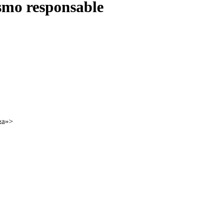
smo responsable
 &a»>