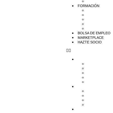
BUENAS PR
FORMACIÓN
MENTOR DIR
LÍDER DIRSE
DIRSE ACAD
CURSOS
WEBINARS
BOLSA DE EMPLEO
MARKETPLACE
HAZTE SOCIO
NOSOTROS
QUÉ HACEM
ORGANIZACI
TRANSPARE
SOCIOS COR
RED DE ALI
EVENTOS
AGENDA
PRÓXIMOS W
TRANSVERS
PREMIOS
NOTICIAS