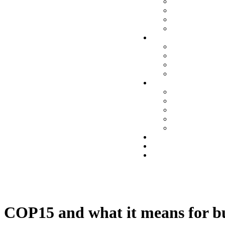
ACTUALIDA
INFORMES Y
NOVEDADES 
SOCIOS DIR
PUBLICACIONES
ESTUDIOS
TOOLKITS D
POSICIONAM
BUENAS PR
FORMACIÓN
MENTOR DIR
LÍDER DIRSE
DIRSE ACAD
CURSOS
WEBINARS
BOLSA DE EMPLE
MARKETPLACE
HAZTE SOCIO
COP15 and what it means for bu