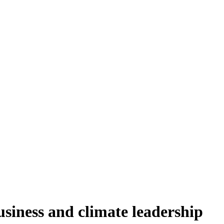
D
 ESTUDIOS
LEGISLATIVAS
SE
IRSE
IENTOS
ÁCTICAS
SE
EMY
O
siness and climate leadership