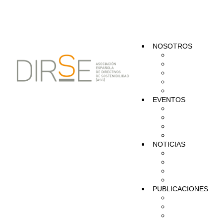
NOSOTROS
QUÉ HACEM
ORGANIZACI
TRANSPARE
SOCIOS COR
RED DE ALI
EVENTOS
AGENDA
PRÓXIMOS W
TRANSVERS
PREMIOS
NOTICIAS
ACTUALIDA
INFORMES Y
NOVEDADES 
SOCIOS DIR
PUBLICACIONES
ESTUDIOS
TOOLKITS D
POSICIONAM