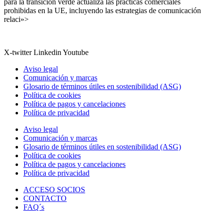
para la transición verde actualiza las prácticas comerciales
prohibidas en la UE, incluyendo las estrategias de comunicación
relaci»>
X-twitter
Linkedin
Youtube
Aviso legal
Comunicación y marcas
Glosario de términos útiles en sostenibilidad (ASG)
Política de cookies
Política de pagos y cancelaciones
Política de privacidad
Aviso legal
Comunicación y marcas
Glosario de términos útiles en sostenibilidad (ASG)
Política de cookies
Política de pagos y cancelaciones
Política de privacidad
ACCESO SOCIOS
CONTACTO
FAQ´s