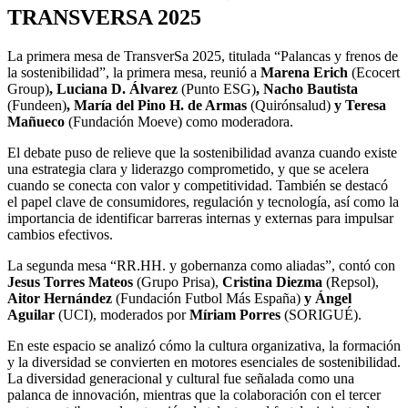
TRANSVERSA 2025
La primera mesa de TransverSa 2025, titulada “Palancas y frenos de
la sostenibilidad”, la primera mesa, reunió a
Marena Erich
(Ecocert
Group)
, Luciana D. Álvarez
(Punto ESG)
, Nacho Bautista
(Fundeen)
, María del Pino H. de Armas
(Quirónsalud)
y Teresa
Mañueco
(Fundación Moeve)
como moderadora.
El debate puso de relieve que la sostenibilidad avanza cuando existe
una estrategia clara y liderazgo comprometido, y que se acelera
cuando se conecta con valor y competitividad. También se destacó
el papel clave de consumidores, regulación y tecnología, así como la
importancia de identificar barreras internas y externas para impulsar
cambios efectivos.
La segunda mesa “RR.HH. y gobernanza como aliadas”, contó con
Jesus Torres Mateos
(Grupo Prisa),
Cristina Diezma
(Repsol),
Aitor Hernández
(Fundación Futbol Más España)
y Ángel
Aguilar
(UCI), moderados por
Míriam Porres
(SORIGUÉ).
En este espacio se analizó cómo la cultura organizativa, la formación
y la diversidad se convierten en motores esenciales de sostenibilidad.
La diversidad generacional y cultural fue señalada como una
palanca de innovación, mientras que la colaboración con el tercer