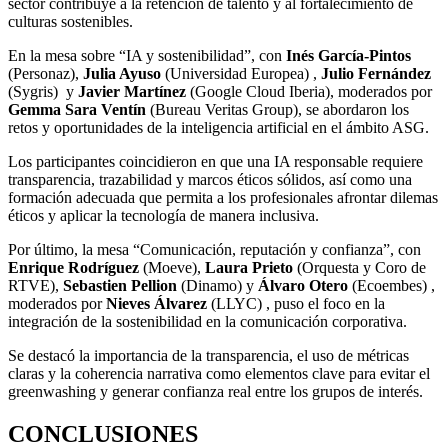
sector contribuye a la retención de talento y al fortalecimiento de
culturas sostenibles.
En la mesa sobre “IA y sostenibilidad”, con
Inés García-Pintos
(Personaz),
Julia Ayuso
(Universidad Europea) ,
Julio Fernández
(Sygris) y
Javier Martínez
(Google Cloud Iberia), moderados por
Gemma Sara Ventín
(Bureau Veritas Group), se abordaron los
retos y oportunidades de la inteligencia artificial en el ámbito ASG.
Los participantes coincidieron en que una IA responsable requiere
transparencia, trazabilidad y marcos éticos sólidos, así como una
formación adecuada que permita a los profesionales afrontar dilemas
éticos y aplicar la tecnología de manera inclusiva.
Por último, la mesa “Comunicación, reputación y confianza”, con
Enrique Rodríguez
(Moeve),
Laura Prieto
(Orquesta y Coro de
RTVE),
Sebastien Pellion
(Dinamo) y
Álvaro Otero
(Ecoembes) ,
moderados por
Nieves Álvarez
(LLYC) , puso el foco en la
integración de la sostenibilidad en la comunicación corporativa.
Se destacó la importancia de la transparencia, el uso de métricas
claras y la coherencia narrativa como elementos clave para evitar el
greenwashing y generar confianza real entre los grupos de interés.
CONCLUSIONES