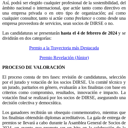
Así, podrá ser elegido cualquier profesional de la sostenibilidad, del
ámbito nacional o internacional, que actúe tanto como directivo en
una empresa privada o en otro tipo de organización; así como
cualquier consultor, tanto si actúe como
freelance
o como desde una
empresa proveedora de servicios, sean socios de DIRSE o no.
Las candidaturas se presentarán
hasta el 4 de febrero de 2024
y se
dividirán en dos categorías:
Premio a la Trayectoria más Destacada
Premio Revelación (Júnior)
PROCESO DE VALORACIÓN
El proceso consta de tres fases: revisión de candidaturas, selección
por el jurado y votación de los socios DIRSE. Un comité técnico y
un jurado, paritarios en género, evaluarán a los finalistas con base en
criterios como compromiso, resultados, innovación e impacto. La
votación final se realizará por los socios de DIRSE, asegurando una
decisión colectiva y democrática.
Los ganadores recibirán un obsequio conmemorativo, mientras que
los finalistas obtendrán diplomas acreditativos. La gala de entrega de
premios se llevará a cabo durante la Asamblea General de Socios de
2024, un evento que promete ser un hito en la celebración de la