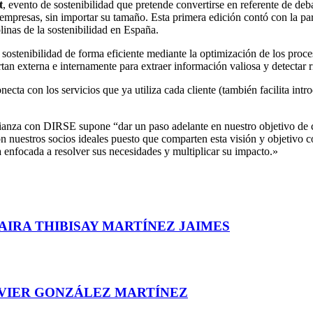
t
, evento de sostenibilidad que pretende convertirse en referente de deb
as empresas, sin importar su tamaño. Esta primera edición contó con la pa
inas de la sostenibilidad en España.
sostenibilidad de forma eficiente mediante la optimización de los proce
tan externa e internamente para extraer información valiosa y detectar r
cta con los servicios que ya utiliza cada cliente (también facilita int
ianza con DIRSE supone “dar un paso adelante en nuestro objetivo de c
son nuestros socios ideales puesto que comparten esta visión y objetivo
a enfocada a resolver sus necesidades y multiplicar su impacto.»
AIRA THIBISAY MARTÍNEZ JAIMES
AVIER GONZÁLEZ MARTÍNEZ