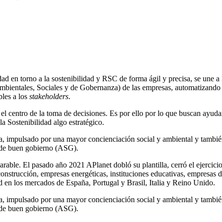
vidad en torno a la sostenibilidad y RSC de forma ágil y precisa, se un
bientales, Sociales y de Gobernanza) de las empresas, automatizando el
bles a los
stakeholders
.
l centro de la toma de decisiones. Es por ello por lo que buscan ayudar
la Sostenibilidad algo estratégico.
za, impulsado por una mayor concienciación social y ambiental y también
 y de buen gobierno (ASG).
able. El pasado año 2021 APlanet dobló su plantilla, cerró el ejercicio 
construcción, empresas energéticas, instituciones educativas, empresas
ad en los mercados de España, Portugal y Brasil, Italia y Reino Unido.
za, impulsado por una mayor concienciación social y ambiental y también
 y de buen gobierno (ASG).