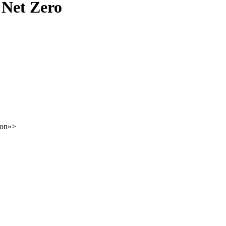
 Net Zero
ncon»>