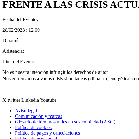
FRENTE A LAS CRISIS AC
Fecha del Evento:
28/02/2023 : 12:00
Duración:
Asistencia:
Link del Evento:
No es nuestra intención infringir los derechos de autor
Nos enfrentamos a varias crisis simultáneas (climática, energética, co
X-twitter
Linkedin
Youtube
Aviso legal
Comunicación y marcas
Glosario de términos útiles en sostenibilidad (ASG)
Política de cookies
Política de pagos y cancelaciones
Política de privacidad